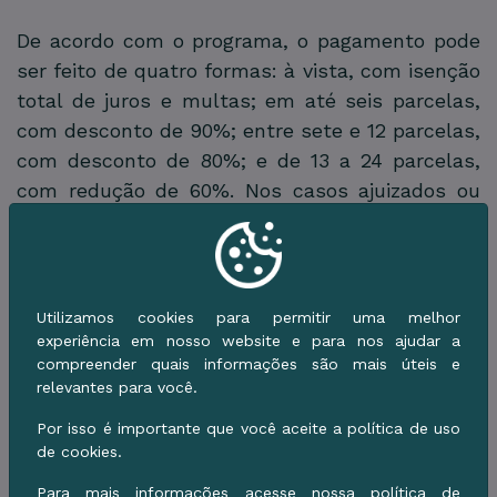
De acordo com o programa, o pagamento pode
ser feito de quatro formas: à vista, com isenção
total de juros e multas; em até seis parcelas,
com desconto de 90%; entre sete e 12 parcelas,
com desconto de 80%; e de 13 a 24 parcelas,
com redução de 60%. Nos casos ajuizados ou
protestados, o contribuinte deverá pagar
também honorários advocatícios de 10% sobre o
valor atualizado.
Utilizamos cookies para permitir uma melhor
O atendimento é realizado na Procuradoria
experiência em nosso website e para nos ajudar a
Fiscal e Tributária, para débitos inscritos em
compreender quais informações são mais úteis e
dívida ativa, e na Auditoria-Geral da Fazenda,
relevantes para você.
para os demais casos. O Centro de
Por isso é importante que você aceite a política de uso
Atendimento ao Cidadão (CAC), localizado na
de cookies.
rua Dom Aquino, em frente ao Jardim da
Para mais informações acesse nossa política de