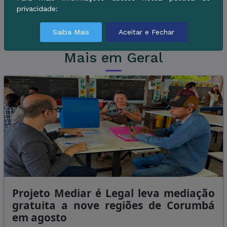
Independência, também presta orientações
privacidade:
sobre o programa.
Saiba Mais
Aceitar e Fechar
Mais em Geral
Projeto Mediar é Legal leva mediação
gratuita a nove regiões de Corumbá
em agosto