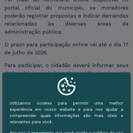
portal oficial do município, os moradores
poderão registrar propostas e indicar demandas
relacionadas às diversas áreas da
administração pública.
O prazo para participação online vai até o dia 17
de julho de 2026.
Para participar, o cidadão deverá informar seus
dados básicos, bairro de residência, área de
interesse e a sugestão que deseja apresentar
para a melhoria da cidade.
A participação da população é fundamental
Utilizamos cookies para permitir uma melhor
para definir prioridades e construir uma
experiência em nosso website e para nos ajudar a
compreender quais informações são mais úteis e
Corumbá mais organizada, inclusiva e
relevantes para você.
preparada para o futuro.
Por isso é importante que você aceite a política de uso