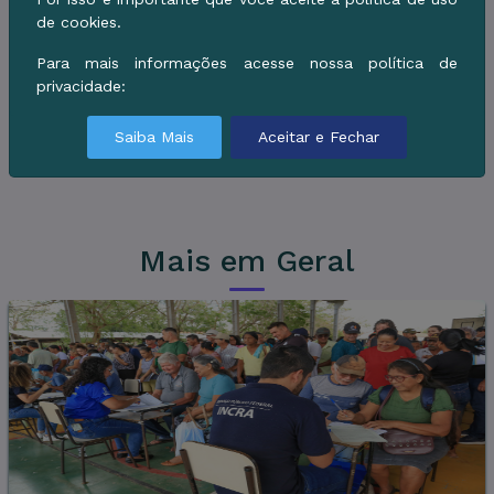
Participe do Orçamento Participativo 2027 e
de cookies.
ajude a construir uma cidade cada vez melhor
Para mais informações acesse nossa política de
para todos!
privacidade:
Clique aqui neste link para participar
.
Saiba Mais
Aceitar e Fechar
Mais em Geral