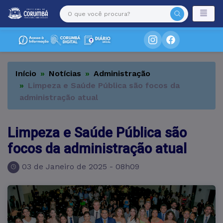
Início
Notícias
Administração
Limpeza e Saúde Pública são focos da
administração atual
Limpeza e Saúde Pública são
focos da administração atual
03 de Janeiro de 2025 - 08h09