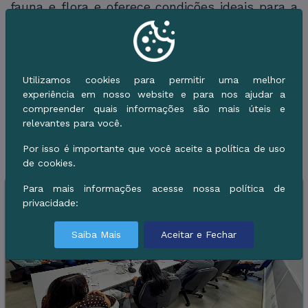
fauna e flora e oferece condições ideais para a
prática esportiva, o turismo e o contato direto
com a natureza. O espaço também é
reconhecido por sua importância na
preservação do bioma pantaneiro e por abrigar
Utilizamos cookies para permitir uma melhor
experiência em nosso website e para nos ajudar a
ações voltadas à educação ambiental.
compreender quais informações são mais úteis e
relevantes para você.
Mais em Meio Ambiente
Por isso é importante que você aceite a política de uso
de cookies.
Para mais informações acesse nossa política de
privacidade:
Saiba Mais
Aceitar e Fechar