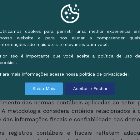
 o município atende aos padrões técnicos exigido
ações fiscais, reforçando a credibilidade das con
Utilizamos cookies para permitir uma melhor experiência e
nosso website e para nos ajudar a compreender quai
informações são mais úteis e relevantes para você.
 Estado, nove municípios receberam nota A na av
Por isso é importante que você aceite a política de uso d
ão na prestação de informações fiscais e contábeis
cookies.
o Oeste lidera com 188,84 pontos, seguido por Br
Para mais informações acesse nossa política de privacidade:
os com 188,67, e Nova Andradina, com 188,25.
Saiba Mais
Aceitar e Fechar
Balanço do Setor Público Nacional, é baseado no In
rimento das normas contábeis aplicadas ao setor 
. A metodologia considera critérios relacionados à
e das informações fiscais e confiabilidade das dem
s registros contábeis e fiscais refletem adeq