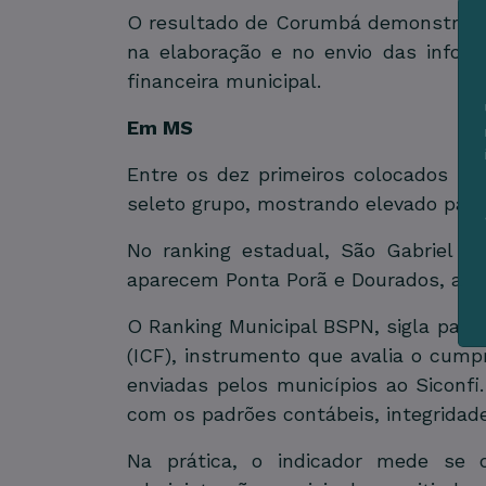
O resultado de Corumbá demonstra que
na elaboração e no envio das inform
financeira municipal.
Em MS
Entre os dez primeiros colocados do
seleto grupo, mostrando elevado padr
No ranking estadual, São Gabriel d
aparecem Ponta Porã e Dourados, amb
O Ranking Municipal BSPN, sigla para 
(ICF), instrumento que avalia o cump
enviadas pelos municípios ao Siconfi
com os padrões contábeis, integridad
Na prática, o indicador mede se o