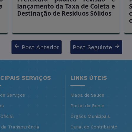
a
lançamento da Taxa de Coleta e
Destinação de Resíduos Sólidos
Post Anterior
Post Seguinte
NCIPAIS SERVIÇOS
LINKS ÚTEIS
 de Serviços
Mapa de Saúde
as
Portal da Reme
Oficial
Órgãos Municipais
l da Transparência
Canal do Contribuinte