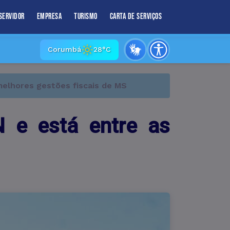
Servidor
Empresa
Turismo
Carta de Serviços
Corumbá
28°C
elhores gestões fiscais de MS
 e está entre as