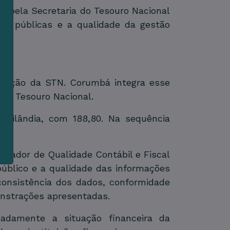
s pela Secretaria do Tesouro Nacional
tas públicas e a qualidade da gestão
m
s
aliação da STN. Corumbá integra esse
e
 ao Tesouro Nacional.
asilândia, com 188,80. Na sequência
dicador de Qualidade Contábil e Fiscal
público e a qualidade das informações
 consistência dos dados, conformidade
onstrações apresentadas.
uadamente a situação financeira da