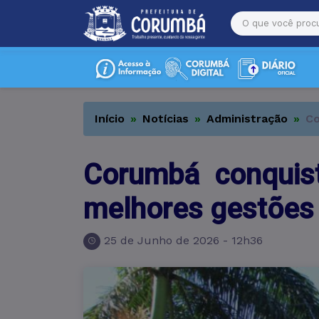
Início
Notícias
Administração
Co
Corumbá conquis
melhores gestões 
25 de Junho de 2026 - 12h36