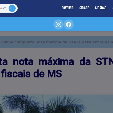
Governo
Cidade
Cidadão
rumbá conquista nota máxima da STN e está entre as m
ta nota máxima da STN
fiscais de MS