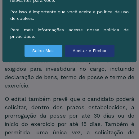
relevantes para você.
comparecimento na data e horário marcados
Por isso é importante que você aceite a política de uso
implicará eliminação do concurso.
de cookies.
A posse dos convocados ocorrerá nos dias
24 e
Para mais informações acesse nossa política de
27 de julho
, também no Auditório da Prefeitura,
privacidade:
conforme cronograma individual definido no
Saiba Mais
Aceitar e Fechar
Anexo III do edital. Na ocasião, os candidatos
deverão assinar as declarações e termos
exigidos para investidura no cargo, incluindo
declaração de bens, termo de posse e termo de
exercício.
O edital também prevê que o candidato poderá
solicitar, dentro dos prazos estabelecidos, a
prorrogação da posse por até 30 dias ou do
início do exercício por até 15 dias. Também é
permitida, uma única vez, a solicitação de