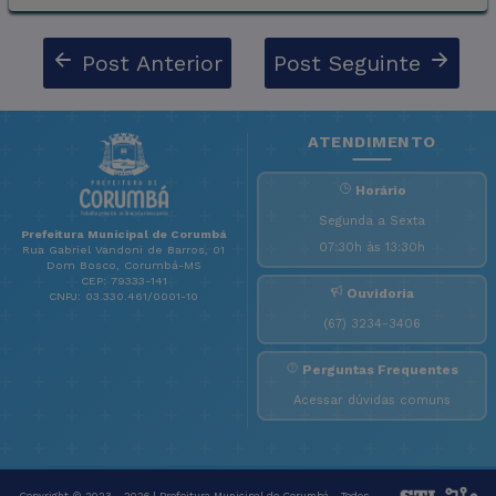
Post Anterior
Post Seguinte
ATENDIMENTO
Horário
Segunda a Sexta
Prefeitura Municipal de Corumbá
07:30h às 13:30h
Rua Gabriel Vandoni de Barros, 01
Dom Bosco, Corumbá-MS
CEP: 79333-141
Ouvidoria
CNPJ: 03.330.461/0001-10
(67) 3234-3406
Perguntas Frequentes
Acessar dúvidas comuns
Copyright © 2023 - 2026 | Prefeitura Municipal de Corumbá - Todos