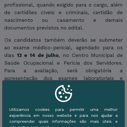
profissional, quando exigido para o cargo, além
de certidões cíveis e criminais, certidão de
nascimento ou casamento e demais
documentos previstos no edital.
Os candidatos também deverão se submeter
ao exame médico-pericial, agendado para os
dias
13 e 14 de julho
, no Centro Municipal de
Saúde Ocupacional e Perícia dos Servidores.
Para a avaliação, será obrigatória a
apresentação dos exames laboratoriais e
complementares previstos no edital, incluindo
hemograma, glicemia, eletrocardiograma,
radiografias, avaliação psicológica e demais
laudos solicitados. Os exames deverão ter sido
Utilizamos cookies para permitir uma melhor
experiência em nosso website e para nos ajudar a
realizados há menos de 90 dias e serão
compreender quais informações são mais úteis e
custeados pelos próprios candidatos. O não