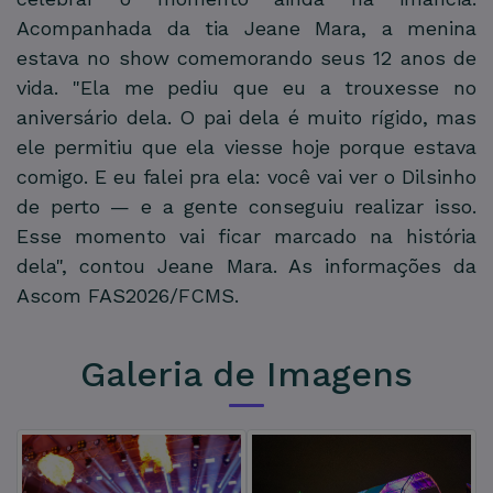
Acompanhada da tia Jeane Mara, a menina
estava no show comemorando seus 12 anos de
vida. "Ela me pediu que eu a trouxesse no
aniversário dela. O pai dela é muito rígido, mas
ele permitiu que ela viesse hoje porque estava
comigo. E eu falei pra ela: você vai ver o Dilsinho
de perto — e a gente conseguiu realizar isso.
Esse momento vai ficar marcado na história
dela", contou Jeane Mara. As informações da
Ascom FAS2026/FCMS.
Utilizamos cookies para permitir uma melhor
Galeria de Imagens
experiência em nosso website e para nos ajudar a
compreender quais informações são mais úteis e
relevantes para você.
Por isso é importante que você aceite a política de uso
de cookies.