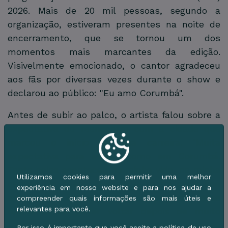
2026. Mais de 20 mil pessoas, segundo a
organização, estiveram presentes na noite de
encerramento, que se tornou um dos
momentos mais marcantes da edição.
Visivelmente emocionado, o cantor agradeceu
aos fãs por diversas vezes durante o show e
declarou ao público: "Eu amo Corumbá".
Antes de subir ao palco, o artista falou sobre a
expectativa do reencontro com a cidade que
marcou o início de sua carreira. "Muita
expectativa para esse retorno em Corumbá.
Tanta coisa aconteceu na minha vida, na minha
carreira de quase 10 anos — muita coisa boa
aconteceu. Então estava esperando esse
momento de poder voltar depois de muito
tempo em um lugar onde a gente veio no