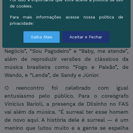
começo da carreira. Acho que tem muitos fãs
que estavam esperando esse encontro, e vai
ser uma noite especial para nós", disse Dilsinho.
Em quase duas horas de show, o pagodeiro
tocou hits como “Diferentão”, “Péssimo
Negócio”, “Sou Pagodeiro” e “Baby, me atende”,
além de reproduzir versões de clássicos da
música brasileira como “Fogo e Paixão”, de
Wando, e “Lenda”, de Sandy e Júnior.
O reencontro foi celebrado com igual
entusiasmo pelo público. Para o coreógrafo
Vinicius Barioli, a presença de Dilsinho no FAS
vai além da música. "É surreal ter esse homem
de novo aqui. A história dele é surreal — é um
menino que lutou muito e a gente se espelha