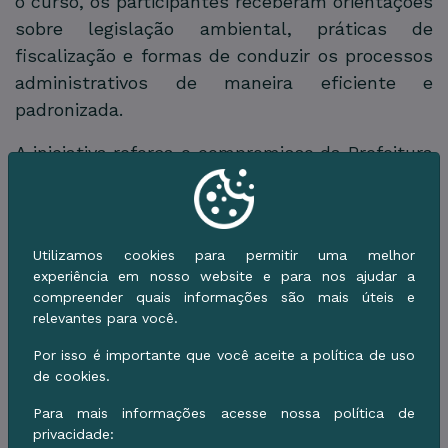
o curso, os participantes receberam orientações
sobre legislação ambiental, práticas de
fiscalização e formas de conduzir os processos
administrativos de maneira eficiente e
padronizada.
A iniciativa reforça o compromisso da Prefeitura
de Corumbá com a preservação do Pantanal,
patrimônio natural de relevância internacional.
Ao investir na capacitação de seus agentes e
Utilizamos cookies para permitir uma melhor
servidores, o município busca aprimorar a
experiência em nosso website e para nos ajudar a
atuação preventiva na fiscalização ambiental,
compreender quais informações são mais úteis e
priorizando a orientação e a conscientização
relevantes para você.
para evitar infrações, bem como garantindo
Por isso é importante que você aceite a política de uso
respostas mais rápidas e eficazes quando
de cookies.
necessário e estimulando a cooperação regional
Para mais informações acesse nossa política de
com instituições parceiras.
privacidade: