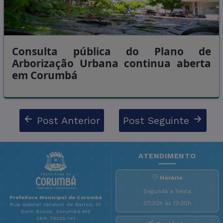
Consulta pública do Plano de
Arborização Urbana continua aberta
em Corumbá
Post Anterior
Post Seguinte
ATENDIMENTO
Horário
Segunda a Sexta
Prefeitura Municipal de Corumbá
07:30h às 13:30h
Rua Gabriel Vandoni de Barros, 01
Dom Bosco, Corumbá-MS
CEP: 79333-141