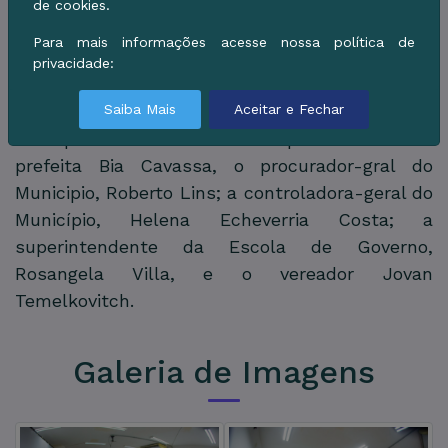
de cookies.
educacionais. A audiência teve mediação da
professora Ana Cláudia Gonzaga da Silva,
Para mais informações acesse nossa política de
privacidade:
supervisora do Ensino Fundamental II e da
Educação de Jovens e Adultos (EJA).
Saiba Mais
Aceitar e Fechar
Acompanharam a audiência pública a vice-
prefeita Bia Cavassa, o procurador-gral do
Municipio, Roberto Lins; a controladora-geral do
Município, Helena Echeverria Costa; a
superintendente da Escola de Governo,
Rosangela Villa, e o vereador Jovan
Temelkovitch.
Galeria de Imagens