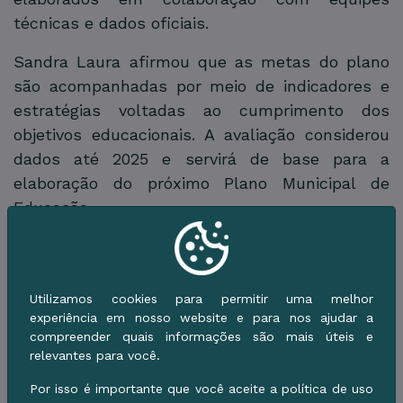
técnicas e dados oficiais.
Sandra Laura afirmou que as metas do plano
são acompanhadas por meio de indicadores e
estratégias voltadas ao cumprimento dos
objetivos educacionais. A avaliação considerou
dados até 2025 e servirá de base para a
elaboração do próximo Plano Municipal de
Educação.
O relatório preliminar apontou que, apesar das
dificuldades impostas pela geografia
pantaneira, Corumbá manteve avanços na
Utilizamos cookies para permitir uma melhor
implementação das políticas públicas
experiência em nosso website e para nos ajudar a
compreender quais informações são mais úteis e
educacionais, com destaque para a
relevantes para você.
manutenção do fluxo escolar, valorização do
Por isso é importante que você aceite a política de uso
magistério e ampliação das oportunidades