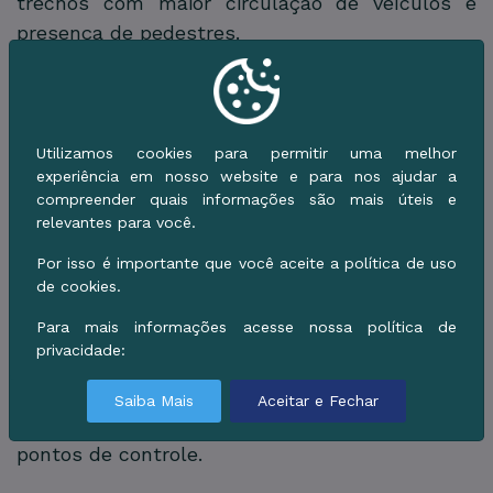
trechos com maior circulação de veículos e
presença de pedestres.
Como se trata de uma atividade recreativa e
preparatória, com participação de servidores
públicos, atletas, famílias e comunidade em
Utilizamos cookies para permitir uma melhor
geral, o planejamento viário é parte essencial da
experiência em nosso website e para nos ajudar a
estrutura do evento, permitindo que o percurso
compreender quais informações são mais úteis e
relevantes para você.
seja cumprido com organização e menor risco
aos participantes.
Por isso é importante que você aceite a política de uso
de cookies.
A Prefeitura orienta os condutores a
Para mais informações acesse nossa política de
redobrarem a atenção durante o período da
privacidade:
prova, respeitarem a sinalização temporária e
seguirem as orientações dos agentes de
Saiba Mais
Aceitar e Fechar
trânsito que estarão distribuídos ao longo dos
pontos de controle.