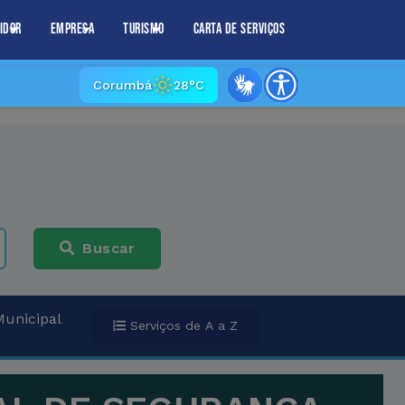
idor
Empresa
Turismo
Carta de Serviços
Corumbá
28°C
Buscar
Municipal
Serviços de A a Z