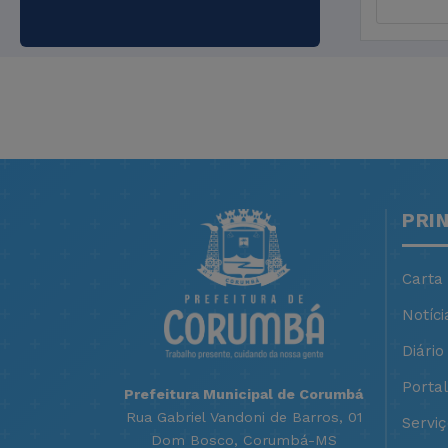
PRI
Carta
Notíci
Diário 
Porta
Prefeitura Municipal de Corumbá
Rua Gabriel Vandoni de Barros, 01
Servi
Dom Bosco, Corumbá-MS