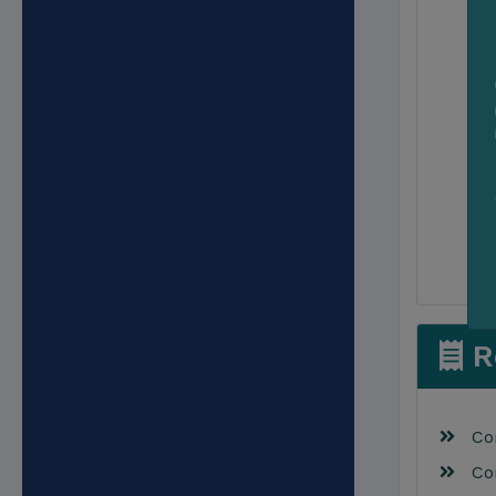
Re
Cons
Cons