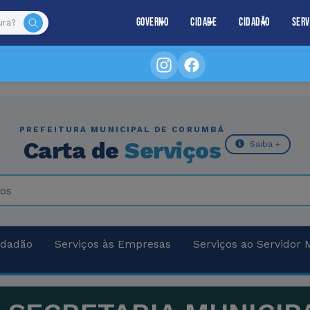
Governo
Cidade
Cidadão
Serv
PREFEITURA MUNICIPAL DE CORUMBÁ
Carta de
Serviços
Saiba +
idadão
Serviços às Empresas
Serviços ao Servidor 