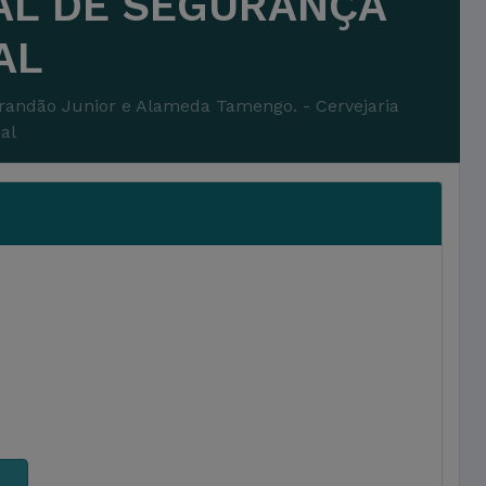
AL DE SEGURANÇA
AL
randão Junior e Alameda Tamengo. - Cervejaria
al