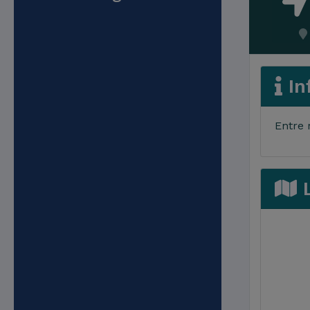
In
Entre 
L