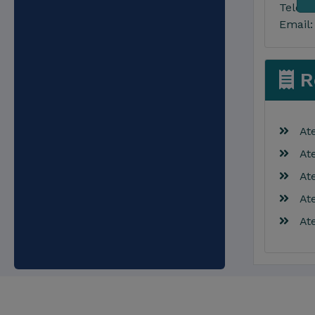
Telefô
Email:
Re
Aten
Aten
Aten
Aten
Aten