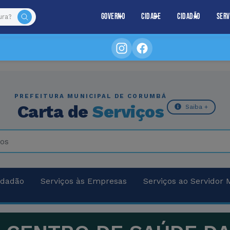
Governo
Cidade
Cidadão
Serv
PREFEITURA MUNICIPAL DE CORUMBÁ
Carta de
Serviços
Saiba +
idadão
Serviços às Empresas
Serviços ao Servidor 