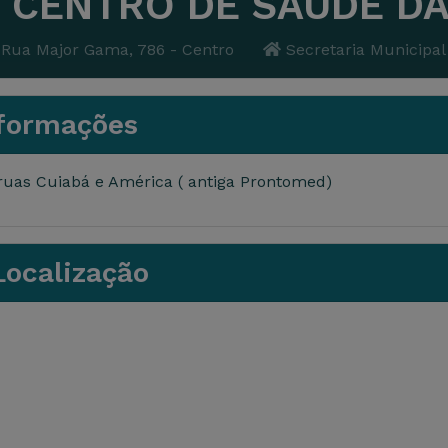
CENTRO DE SAÚDE DA
Rua Major Gama, 786 - Centro
Secretaria Municipal
formações
ruas Cuiabá e América ( antiga Prontomed)
ocalização