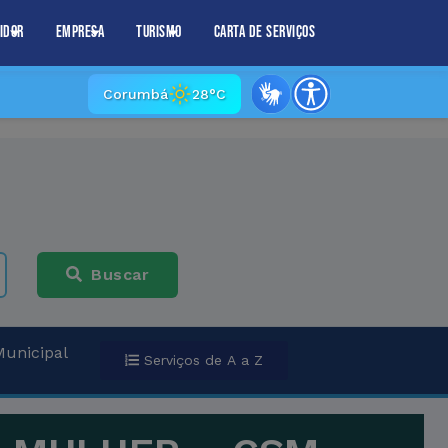
idor
Empresa
Turismo
Carta de Serviços
Corumbá
28°C
Buscar
Municipal
Serviços de A a Z