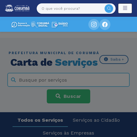
PREFEITURA MUNICIPAL DE CORUMBÁ
Carta de
Serviços
Saiba +
Buscar
Todos os Serviços
Serviços ao Cidadão
Serviços às Empresas