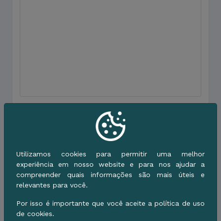
Contatos
Telefône: 67981910086
Utilizamos cookies para permitir uma melhor
Email:
experiência em nosso website e para nos ajudar a
compreender quais informações são mais úteis e
relevantes para você.
Relação de Serviços
Por isso é importante que você aceite a política de uso
de cookies.