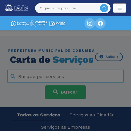
PREFEITURA MUNICIPAL DE CORUMBÁ
Carta de
Serviços
Saiba +
Buscar
Todos os Serviços
Serviços ao Cidadão
Serviços às Empresas