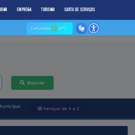
idor
Empresa
Turismo
Carta de Serviços
Corumbá
28°C
Buscar
Municipal
Serviços de A a Z