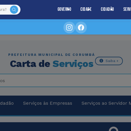
Governo
Cidade
Cidadão
Serv
PREFEITURA MUNICIPAL DE CORUMBÁ
Carta de
Serviços
Saiba +
idadão
Serviços às Empresas
Serviços ao Servidor 