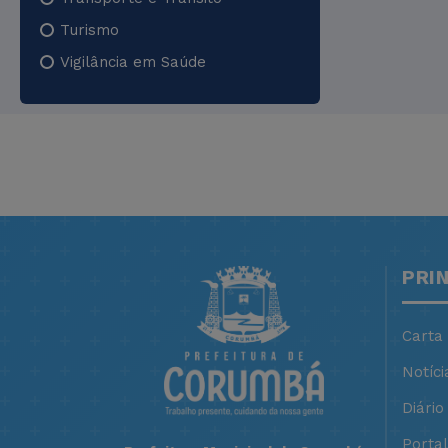
Turismo
Vigilância em Saúde
PRI
Carta
Notíci
Diário 
Porta