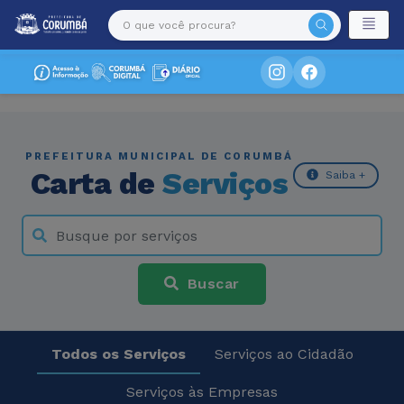
PREFEITURA MUNICIPAL DE CORUMBÁ
Carta de
Serviços
Saiba +
Buscar
Todos os Serviços
Serviços ao Cidadão
Serviços às Empresas