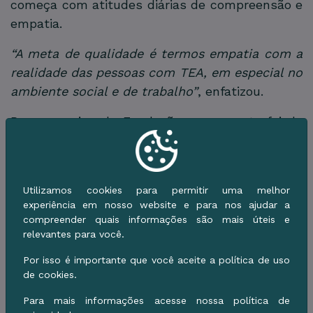
começa com atitudes diárias de compreensão e
empatia.
“A meta de qualidade é termos empatia com a
realidade das pessoas com TEA, em especial no
ambiente social e de trabalho”
, enfatizou.
Para a equipe da Fundação, o momento foi de
aprendizado e reflexão sobre práticas que
favorecem a construção de um ambiente mais
humano, acolhedor e diverso.
Utilizamos cookies para permitir uma melhor
experiência em nosso website e para nos ajudar a
A ação reforça o compromisso da Prefeitura de
compreender quais informações são mais úteis e
Corumbá em promover políticas públicas
relevantes para você.
voltadas à inclusão e à valorização das pessoas
Por isso é importante que você aceite a política de uso
com deficiência, fortalecendo o diálogo
de cookies.
intersetorial entre as instituições municipais.
Para mais informações acesse nossa política de