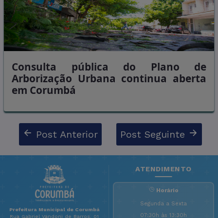
Consulta pública do Plano de
Arborização Urbana continua aberta
em Corumbá
Post Anterior
Post Seguinte
ATENDIMENTO
Horário
Segunda a Sexta
Prefeitura Municipal de Corumbá
07:30h às 13:30h
Rua Gabriel Vandoni de Barros, 01