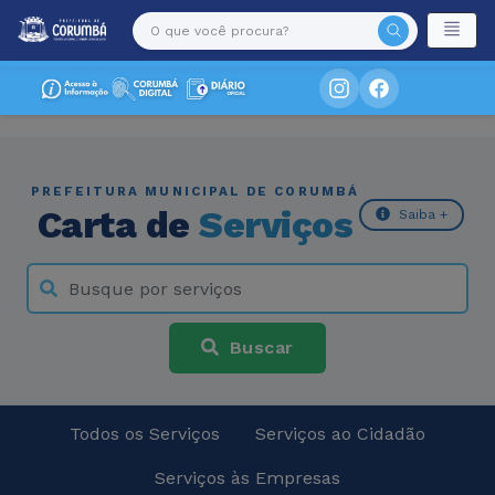
PREFEITURA MUNICIPAL DE CORUMBÁ
Carta de
Serviços
Saiba +
Buscar
Todos os Serviços
Serviços ao Cidadão
Serviços às Empresas