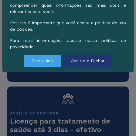
compreender quais informações são mais úteis e
relevantes para você.
Por isso é importante que você aceite a política de uso
de cookies.
AUXÍLIO AO SERVIDOR
Para mais informações acesse nossa política de
Licença para tratamento de
privacidade:
saúde acima de 3 dias - efetivo
Saiba Mais
Aceitar e Fechar
Requerimento de licença para tratamento de saúde para
servidores efetivos- acima de 3 dias de afastamento.
AUXÍLIO AO SERVIDOR
Licença para tratamento de
saúde até 3 dias - efetivo