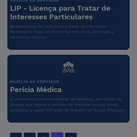
AUXÍLIO AO SERVIDOR
LIP - Licença para Tratar de
Interesses Particulares
Requerimento de Licença para Tratar de Interesses
Particulares. Trata-se de licença sem ônus, destinada a
servidores efetivos.
AUXÍLIO AO SERVIDOR
Perícia Médica
É uma perícia para a concessão de beneficio, em função de
doença que impeça o servidor de trabalhar ou que possa
prejudicar a saúde em razão do trabalho ou função efetuada.