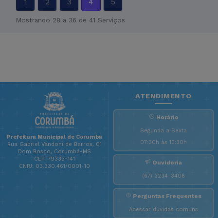
1
2
3
4
5
Mostrando 28 a 36 de 41 Serviços
ATENDIMENTO
Horário
Segunda a Sexta
Prefeitura Municipal de Corumbá
07:30h às 13:30h
Rua Gabriel Vandoni de Barros, 01
Dom Bosco, Corumbá-MS
CEP: 79333-141
Ouvidoria
CNPJ: 03.330.461/0001-10
(67) 3234-3406
Perguntas Frequentes
Acessar dúvidas comuns