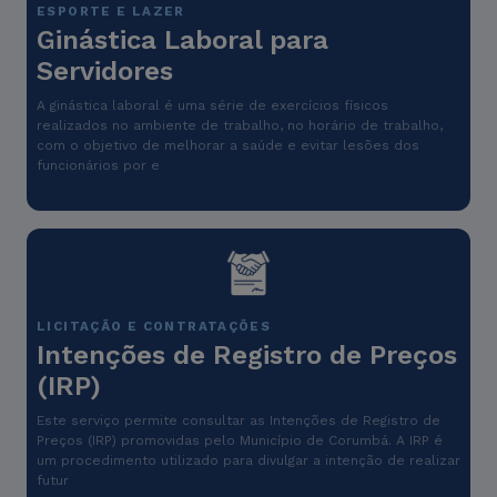
ESPORTE E LAZER
Ginástica Laboral para
Servidores
A ginástica laboral é uma série de exercícios físicos
realizados no ambiente de trabalho, no horário de trabalho,
com o objetivo de melhorar a saúde e evitar lesões dos
funcionários por e
LICITAÇÃO E CONTRATAÇÕES
Intenções de Registro de Preços
(IRP)
Este serviço permite consultar as Intenções de Registro de
Preços (IRP) promovidas pelo Município de Corumbá. A IRP é
um procedimento utilizado para divulgar a intenção de realizar
futur