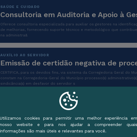
SAÚDE E CUIDADO
Consultoria em Auditoria e Apoio à G
Oferece consultoria especializada para auxiliar os gestores na identifi
de melhorias, fornecendo suporte técnico e metodológico que contribu
na administra&
AUXÍLIO AO SERVIDOR
Emissão de certidão negativa de proce
CERTIFICA, para os devidos fins, via sistema da Corregedoria Geral do Mu
constam na Corregedoria-Geral do Município processo(s) administrativo(s) 
sindicância(s) em desfavor do servidor s
AUXÍLIO AO SERVIDOR
Exames Periódicos
Utilizamos cookies para permitir uma melhor experiência e
O exame periódico faz parte das avaliações contidas no Programa de Co
nosso website e para nos ajudar a compreender quai
Saúde Ocupacional (PCMSO). Junto aos exames admissional, demissional,
informações são mais úteis e relevantes para você.
trabalho e de mudança de fu