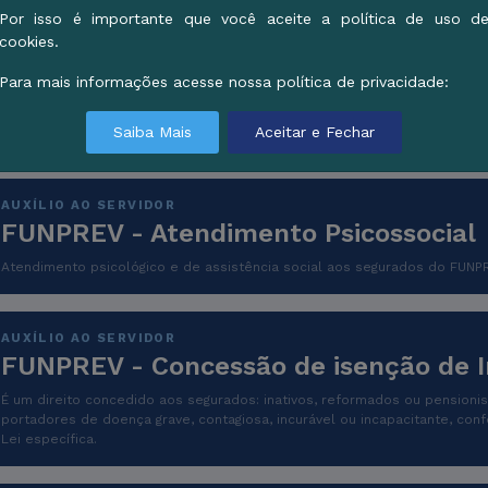
Por isso é importante que você aceite a política de uso d
cookies.
AUXÍLIO AO SERVIDOR
FUNPREV - Agendamento para atendi
Para mais informações acesse nossa política de privacidade:
O servidor que deseja ser atendido, para a retirada de documentos ou p
Saiba Mais
Aceitar e Fechar
dúvidas, pode efetuar um agendamento nas nossas plataformas de comu
AUXÍLIO AO SERVIDOR
FUNPREV - Atendimento Psicossocial
Atendimento psicológico e de assistência social aos segurados do FUNP
AUXÍLIO AO SERVIDOR
FUNPREV - Concessão de isenção de 
É um direito concedido aos segurados: inativos, reformados ou pensioni
portadores de doença grave, contagiosa, incurável ou incapacitante, con
Lei específica.