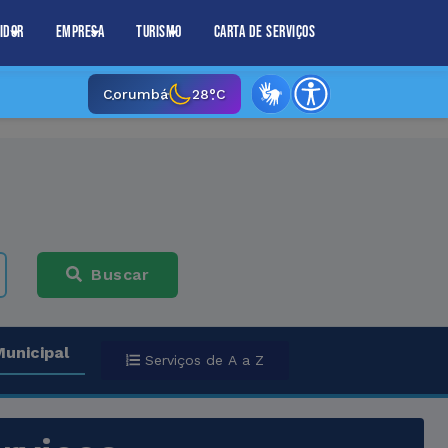
idor
Empresa
Turismo
Carta de Serviços
Corumbá
28°C
Buscar
Municipal
Serviços de A a Z