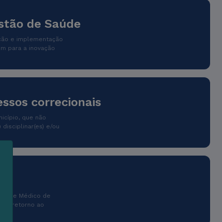
estão de Saúde
cação e implementação
em para a inovação
ssos correcionais
nicípio, que não
disciplinar(es) e/ou
m
ntrole Médico de
s
 de retorno ao