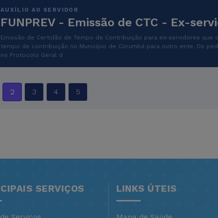
AUXÍLIO AO SERVIDOR
FUNPREV - Emissão de CTC - Ex-servi
Emissão de Certidão de Tempo de Contribuição para ex-servidores que 
tempo de contribuição no Município de Corumbá para outro ente. Os ped
no Protocolo Geral d
2
3
4
5
NCIPAIS SERVIÇOS
LINKS ÚTEIS
 de Serviços
Mapa de Saúde