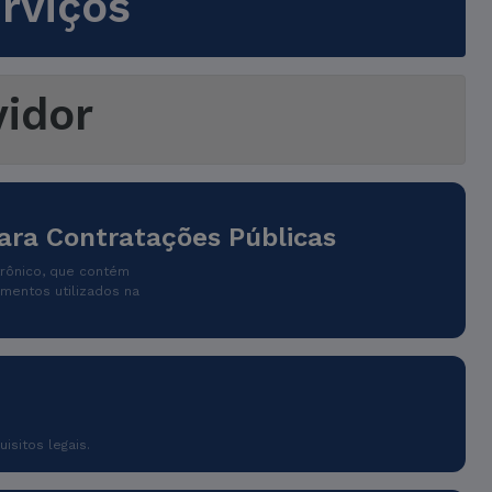
rviços
idor
ra Contratações Públicas
trônico, que contém
mentos utilizados na
isitos legais.