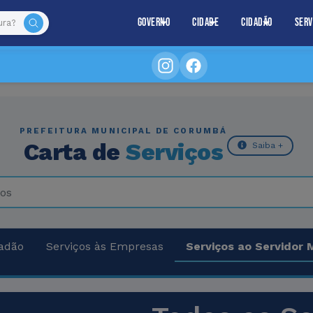
Governo
Cidade
Cidadão
Serv
PREFEITURA MUNICIPAL DE CORUMBÁ
Carta de
Serviços
Saiba +
dadão
Serviços às Empresas
Serviços ao Servidor 