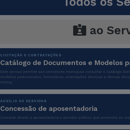
Todos os Se
ao Serv
LICITAÇÃO E CONTRATAÇÕES
Catálogo de Documentos e Modelos pa
Este serviço permite aos servidores municipais consultar o Catálogo Ele
modelos padronizados, formulários, orientações técnicas e demais docu
instruç
AUXÍLIO AO SERVIDOR
Concessão de aposentadoria
Concede direito a aposentadoria a servidor público que preencha os requ